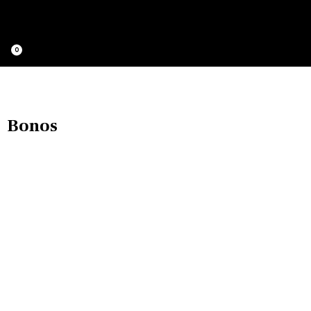
0
Fitness Club Dashboard
Bonos