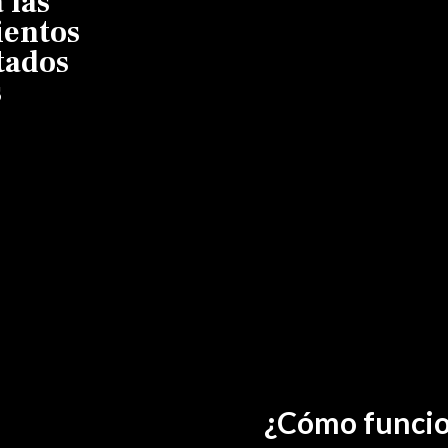
 las
ientos
tados
s
¿Cómo funcio