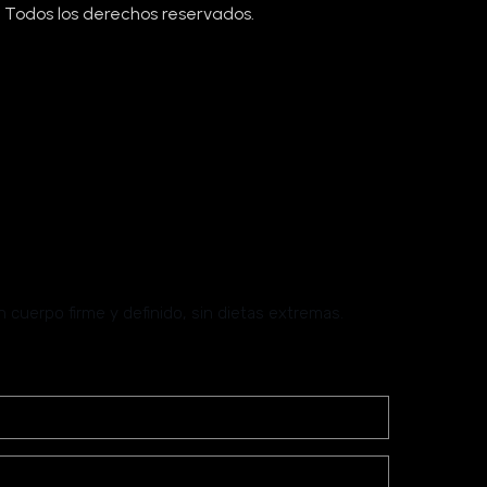
 Todos los derechos reservados.
eto Online De
cuerpo firme y definido, sin dietas extremas.