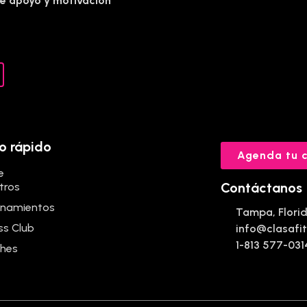
e apoyo y motivación
o rápido
Agenda tu c
e
Contáctanos
tros
enamientos
Tampa, Flori
ss Club
info@clasafit
1-813 577-031
hes