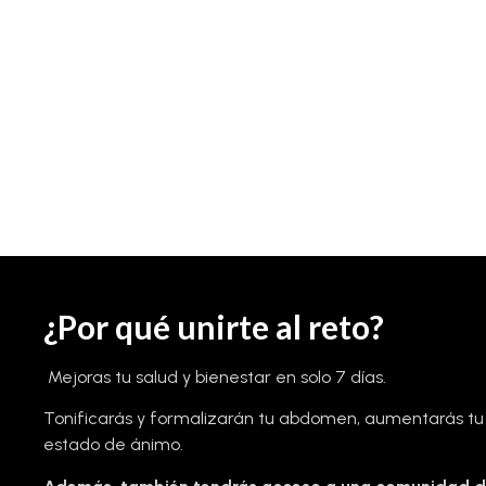
¿Por qué unirte al reto?
Mejoras tu salud y bienestar en solo 7 días.
Tonificarás y formalizarán tu abdomen, aumentarás tu 
estado de ánimo.