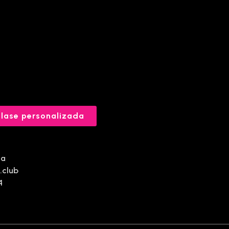
lase personalizada
da
.club
4