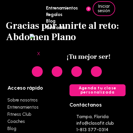
Iniciar
Entrenamientos
0
sesión
Regalos
Blog
Gracias por unirte al reto:
Contacto
Abdomen Plano
X
¡Tu mejor ser!
Acceso rápido
Agenda tu clase
personalizada
Sobre nosotros
Contáctanos
Entrenamientos
Fitness Club
Tampa, Florida
Coaches
info@clasafit.club
Blog
1-813 577-0314