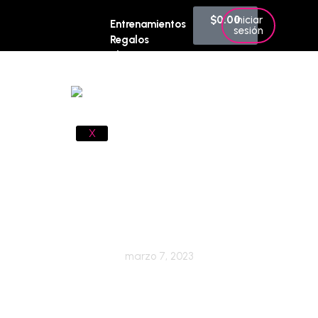
$
0.00
Iniciar
Entrenamientos
0
sesión
Regalos
Blog
Contacto
X
Fortalece tu amor propio
marzo 7, 2023