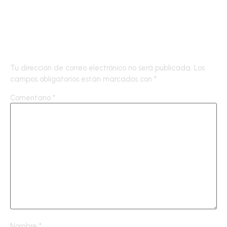
Deja una respuesta
Tu dirección de correo electrónico no será publicada.
Los
campos obligatorios están marcados con
*
Comentario
*
Nombre
*