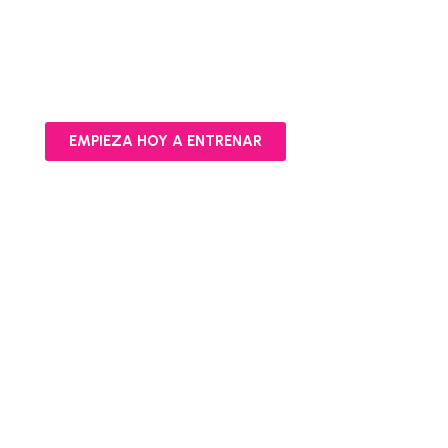
Oferta especial
Calendario de entrenamiento
EMPIEZA HOY A ENTRENAR